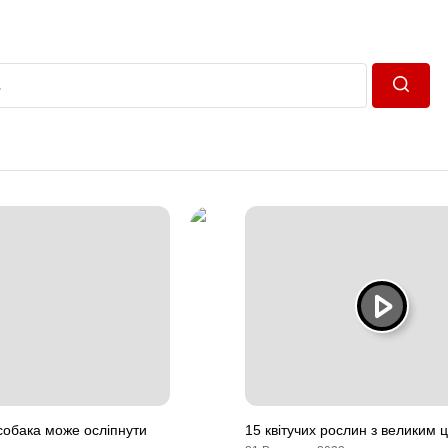
Пошук
собака може осліпнути
15 квітучих рослин з великим ц