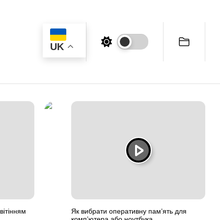
UK
вітінням
Як вибрати оперативну пам’ять для
комп’ютера або ноутбука