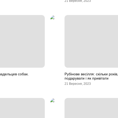
21 Вересня, 2023
адельцев собак.
Рубінове весілля: скільки років
подарувати і як привітати
21 Вересня, 2023