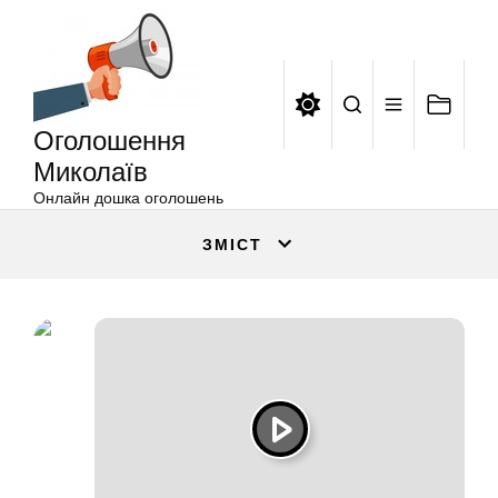
Оголошення
Перейти
Миколаїв
до
вмісту
Оголошення
Миколаїв
Онлайн дошка оголошень
ЗМІСТ