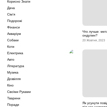
Корисно Знати
Дача
Сім'я
Подорожі
Фінанси
Что лучше: ме
Акваріум
ондулин?
Собаки
20 Жовтня, 2023
Коти
Електрика
Авто
Література
Музика
Дозвілля
Кіно
Своїми Руками
Тварини
Як усунути пов
Поради
під час надсил