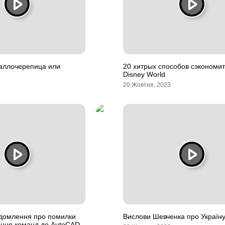
таллочерепица или
20 хитрых способов сэкономит
Disney World
20 Жовтня, 2023
ідомлення про помилки
Вислови Шевченка про Україн
ання команд до AutoCAD