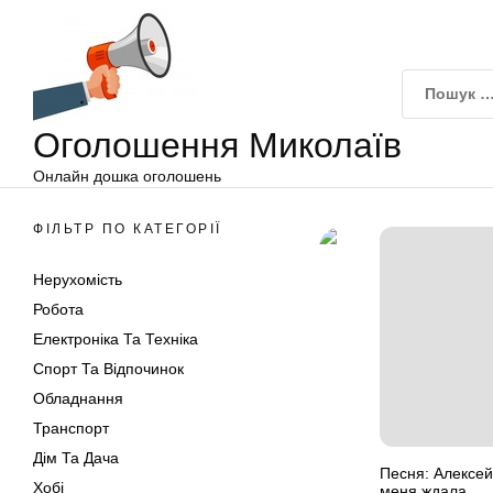
Оголошення
Перейти
Миколаїв
до
вмісту
Оголошення Миколаїв
Онлайн дошка оголошень
ФІЛЬТР ПО КАТЕГОРІЇ
Нерухомість
Робота
Електроніка Та Техніка
Спорт Та Відпочинок
Обладнання
Транспорт
Дім Та Дача
Песня: Алексей
Хобі
меня ждала