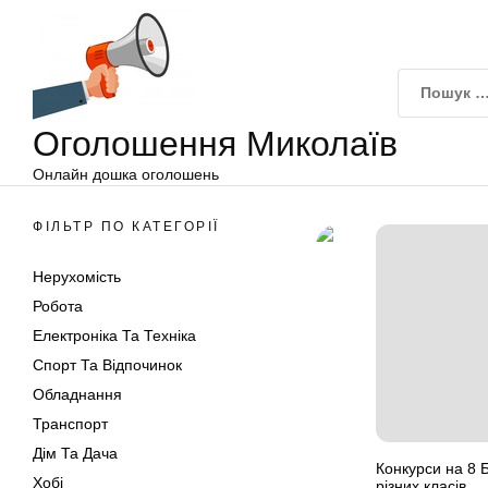
Оголошення
Перейти
Миколаїв
до
вмісту
Оголошення Миколаїв
Онлайн дошка оголошень
ФІЛЬТР ПО КАТЕГОРІЇ
Нерухомість
Робота
Електроніка Та Техніка
Спорт Та Відпочинок
Обладнання
Транспорт
Дім Та Дача
Конкурси на 8 
Хобі
різних класів