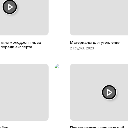
м’яз молодості і як за
Материалы для утепления
 поради експерта
2 Грудня, 2023
обак
Представники хрящових риб