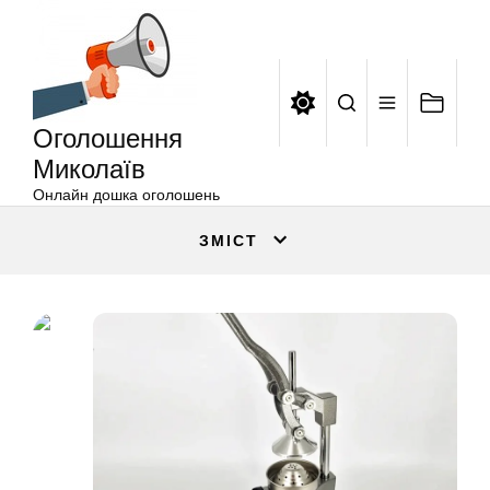
Оголошення
Перейти
Миколаїв
до
вмісту
Оголошення
Миколаїв
Онлайн дошка оголошень
ЗМІСТ