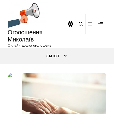
Оголошення
Перейти
Миколаїв
до
вмісту
Оголошення
Миколаїв
Онлайн дошка оголошень
ЗМІСТ