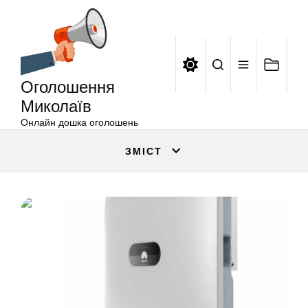
Оголошення
Перейти
Миколаїв
до
вмісту
Оголошення
Миколаїв
Онлайн дошка оголошень
ЗМІСТ