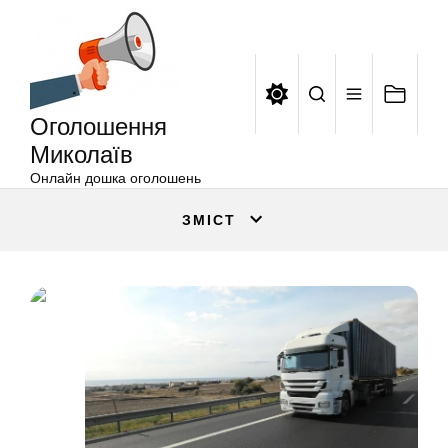
Оголошення
Перейти
Миколаїв
до
вмісту
Оголошення
Миколаїв
Онлайн дошка оголошень
ЗМІСТ