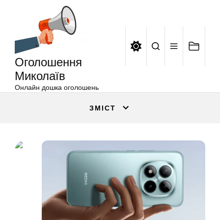
Оголошення
Перейти
Миколаїв
до
вмісту
Оголошення
Миколаїв
Онлайн дошка оголошень
ЗМІСТ