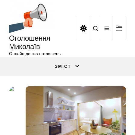
Оголошення
Перейти
Миколаїв
до
вмісту
Оголошення
Миколаїв
Онлайн дошка оголошень
ЗМІСТ