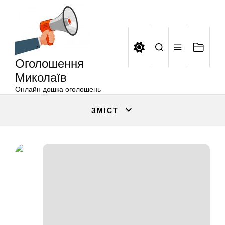
Оголошення
Перейти
Миколаїв
до
вмісту
Оголошення
Миколаїв
Онлайн дошка оголошень
ЗМІСТ