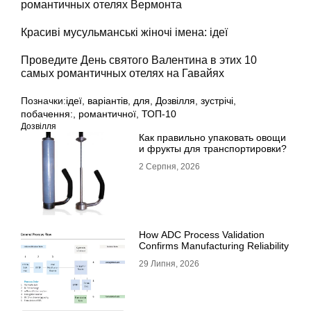
романтичных отелях Вермонта
Красиві мусульманські жіночі імена: ідеї
Проведите День святого Валентина в этих 10
самых романтичных отелях на Гавайях
Позначки:
ідеї
,
варіантів
,
для
,
Дозвілля
,
зустрічі
,
побачення:
,
романтичної
,
ТОП-10
Дозвілля
Как правильно упаковать овощи
и фрукты для транспортировки?
2 Серпня, 2026
How ADC Process Validation
Confirms Manufacturing Reliability
29 Липня, 2026