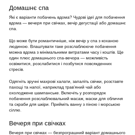
Домашнє спа
Які є варіанти побачень вдома? Чудові ідеї для побачення
вдома — вечеря при свічках, вечір дегустації або домашнє
спа.
Що може бути романтичніше, ніж вечір у спа з коханою
людиною. Влаштувати таке розслаблююче побачення
можна вдома з мінімальними витратами часу і коштів. Ще
один плюс домашнього спа-вечора — можливість
освіжитися, розслабитися і позбутися повсякденних
стресів.
Одягніть зручні махрові халати, запаліть свічки, розставте
пахощі та напої, наприклад трав’яний чай або
охолоджене шампанське. Включіть у розпорядок
побачення розслаблювальний масаж, маски для обличчя
та скраби для шкіри. Прийміть ванну з піною і морською
сіллю.
Вечеря при свічках
Вечеря при свічках — безпрограшний варіант домашнього