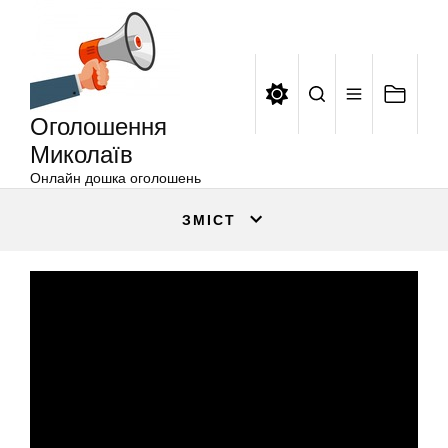
Оголошення
Перейти
Миколаїв
до
вмісту
Оголошення
Миколаїв
Онлайн дошка оголошень
ЗМІСТ