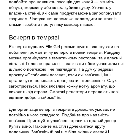
подбайте про наявність ласощів для коней — візьміть
яблука, морквину або кілька кубиків цукру. Уточніть у
власника стайні, які саме продукти можна запропонувати
тваринам. Частування допоможе налагодити контакт із
кіньми і зробити прогулянку комфортнішою.
Вечеря в темряві
Експерти журналу Elle Girl рекомендують влаштувати на
побаченні романтичну вечерю в повній темряві. Рандеву
можна організувати в тематичному ресторані та у власній
вітальні. Головне правило — зав’язати обом учасникам очі
щільною пов’язкою і не підглядати. На думку редакції
проєкту «Особливий погляд», коли очі зав’язані, інші
органи чуття починають працювати інтенсивніше. Слух
загострюється. Нюх вловлює кожну нотку аромату, що
виходить від страви. Смакові рецептори передають нові
відтінки добре знайомої їжі.
Для організації вечері в темряві в домашніх умовах не
потрібно нічого складного. Подбайте про наявність
пов’язок. Приготуйте улюблені страви та цікавий десерт.
Купіть вино. Накрийте на стіл і дочекайтеся другу
половинку. Зав’яжіть їй очі ще біля вхідних дверей і