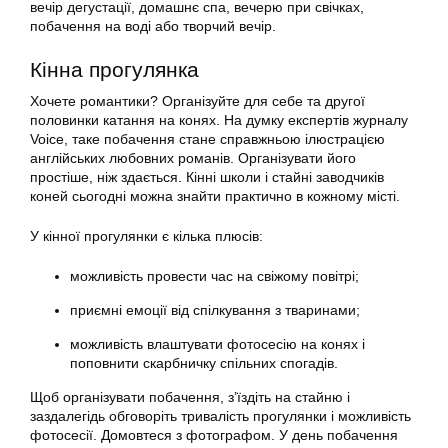
вечір дегустації, домашнє спа, вечерю при свічках,
побачення на воді або творчий вечір.
Кінна прогулянка
Хочете романтики? Організуйте для себе та другої
половинки катання на конях. На думку експертів журналу
Voice, таке побачення стане справжньою ілюстрацією
англійських любовних романів. Організувати його
простіше, ніж здається. Кінні школи і стайні заводчиків
коней сьогодні можна знайти практично в кожному місті.
У кінної прогулянки є кілька плюсів:
можливість провести час на свіжому повітрі;
приємні емоції від спілкування з тваринами;
можливість влаштувати фотосесію на конях і
поповнити скарбничку спільних спогадів.
Щоб організувати побачення, з’їздіть на стайню і
заздалегідь обговоріть тривалість прогулянки і можливість
фотосесії. Домовтеся з фотографом. У день побачення