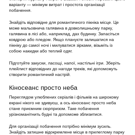
варіанту — мінімум витрат і простота організації
побачення.
Знайдіть відповідне для романтичного пікніка місце. Це
може мальовнича галявина в довколишньому парку,
галявина в лісі або, наприклад, дах будинку. Запасіться
ковдрою або пледом. Якщо плануєте залишатися на
пікніку до самої ночі і милуватися зірками, візьміть із
собою накидки або теплий одяг.
Підготуйте закуски, ласощі, напої, настільні ігри. Зберіть
плейлист відповідних до нагоди треків, які допоможуть
створити романтичний настрій.
Кіносеанс просто неба
Переглядом улюблених серіалів і фільмів на широкому
екрані нікого не здивуєш, а ось кіносеанс просто неба
стане приємним сюрпризом. Таке побачення
урізноманітнить будні та допоможе зблизитися.
Для організації побачення потрібно мінімум зусиль.
Знайдіть затишне відокремлене місце в прилеглому парку