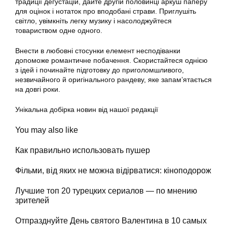
традиції дегустацій, дайте другій половинці аркуш паперу
для оцінок і нотаток про вподобані страви. Приглушіть
світло, увімкніть легку музику і насолоджуйтеся
товариством одне одного.
Внести в любовні стосунки елемент несподіванки
допоможе романтичне побачення. Скористайтеся однією
з ідей і починайте підготовку до приголомшливого,
незвичайного й оригінального рандеву, яке запам’ятається
на довгі роки.
Унікальна добірка новин від нашої редакції
You may also like
Как правильно использовать пушер
Фільми, від яких не можна відірватися: кіноподорож
Лучшие топ 20 турецких сериалов — по мнению
зрителей
Отпразднуйте День святого Валентина в 10 самых