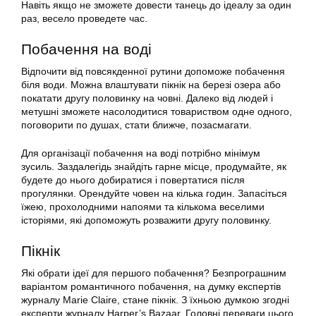
Навіть якщо не зможете довести танець до ідеалу за один
раз, весело проведете час.
Побачення на воді
Відпочити від повсякденної рутини допоможе побачення
біля води. Можна влаштувати пікнік на березі озера або
покатати другу половинку на човні. Далеко від людей і
метушні зможете насолодитися товариством одне одного,
поговорити по душах, стати ближче, позасмагати.
Для організації побачення на воді потрібно мінімум
зусиль. Заздалегідь знайдіть гарне місце, продумайте, як
будете до нього добиратися і повертатися після
прогулянки. Орендуйте човен на кілька годин. Запасіться
їжею, прохолодними напоями та кількома веселими
історіями, які допоможуть розважити другу половинку.
Пікнік
Які обрати ідеї для першого побачення? Безпрограшним
варіантом романтичного побачення, на думку експертів
журналу Marie Claire, стане пікнік. З їхньою думкою згодні
експерти журналу Harper’s Bazaar. Головні переваги цього