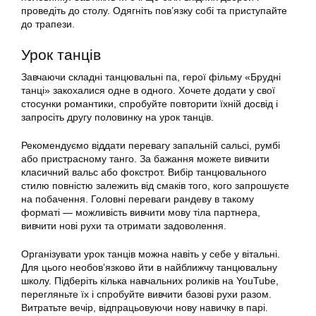
проведіть до столу. Одягніть пов’язку собі та приступайте
до трапези.
Урок танців
Завчаючи складні танцювальні па, герої фільму «Брудні
танці» закохалися одне в одного. Хочете додати у свої
стосунки романтики, спробуйте повторити їхній досвід і
запросіть другу половинку на урок танців.
Рекомендуємо віддати перевагу запальній сальсі, румбі
або пристрасному танго. За бажання можете вивчити
класичний вальс або фокстрот. Вибір танцювального
стилю повністю залежить від смаків того, кого запрошуєте
на побачення. Головні переваги рандеву в такому
форматі — можливість вивчити мову тіла партнера,
вивчити нові рухи та отримати задоволення.
Організувати урок танців можна навіть у себе у вітальні.
Для цього необов’язково йти в найближчу танцювальну
школу. Підберіть кілька навчальних роликів на YouTube,
перегляньте їх і спробуйте вивчити базові рухи разом.
Витратьте вечір, відпрацьовуючи нову навичку в парі.