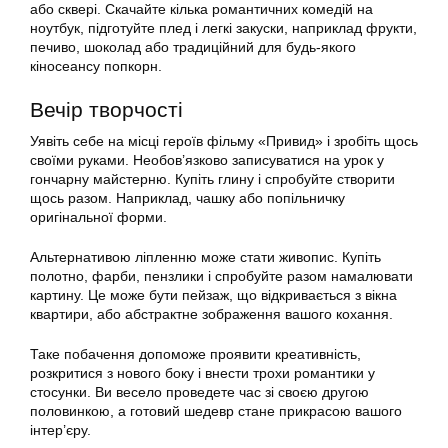
або сквері. Скачайте кілька романтичних комедій на
ноутбук, підготуйте плед і легкі закуски, наприклад фрукти,
печиво, шоколад або традиційний для будь-якого
кіносеансу попкорн.
Вечір творчості
Уявіть себе на місці героїв фільму «Привид» і зробіть щось
своїми руками. Необов’язково записуватися на урок у
гончарну майстерню. Купіть глину і спробуйте створити
щось разом. Наприклад, чашку або попільничку
оригінальної форми.
Альтернативою ліпленню може стати живопис. Купіть
полотно, фарби, пензлики і спробуйте разом намалювати
картину. Це може бути пейзаж, що відкривається з вікна
квартири, або абстрактне зображення вашого кохання.
Таке побачення допоможе проявити креативність,
розкритися з нового боку і внести трохи романтики у
стосунки. Ви весело проведете час зі своєю другою
половинкою, а готовий шедевр стане прикрасою вашого
інтер’єру.