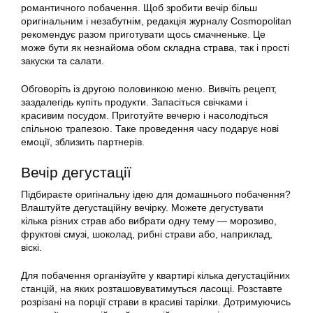
романтичного побачення. Щоб зробити вечір більш
оригінальним і незабутнім, редакція журналу Cosmopolitan
рекомендує разом приготувати щось смачненьке. Це
може бути як незнайома обом складна страва, так і прості
закуски та салати.
Обговоріть із другою половинкою меню. Вивчіть рецепт,
заздалегідь купіть продукти. Запасіться свічками і
красивим посудом. Приготуйте вечерю і насолодіться
спільною трапезою. Таке проведення часу подарує нові
емоції, зблизить партнерів.
Вечір дегустації
Підбираєте оригінальну ідею для домашнього побачення?
Влаштуйте дегустаційну вечірку. Можете дегустувати
кілька різних страв або вибрати одну тему — морозиво,
фруктові смузі, шоколад, рибні страви або, наприклад,
віскі.
Для побачення організуйте у квартирі кілька дегустаційних
станцій, на яких розташовуватимуться ласощі. Розставте
розрізані на порції страви в красиві тарілки. Дотримуючись