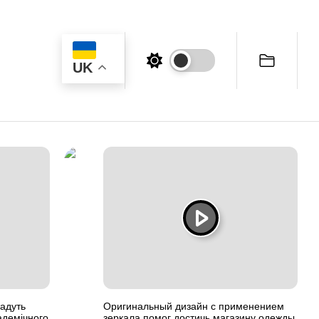
UK
дадуть
Оригинальный дизайн с применением
адемічного
зеркала помог достичь магазину одежды