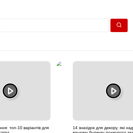
Пошук
ння: топ-10 варіантів для
14 знахідок для декору, які на
трічі
вашому будинку похмурого ак