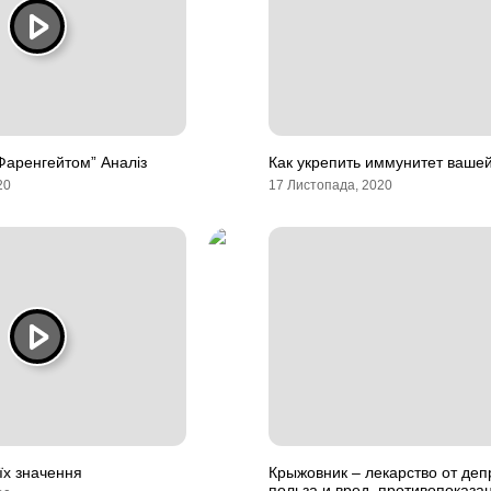
 Фаренгейтом” Аналіз
Как укрепить иммунитет ваше
20
17 Листопада, 2020
їх значення
Крыжовник – лекарство от деп
польза и вред, противопоказа