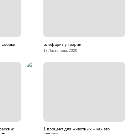
й собаки
Блефарит у тварин
17 Листопада, 2020
рессии:
1 процент для животных – как это
ния
сделать