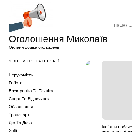
Оголошення
Перейти
Миколаїв
до
вмісту
Оголошення Миколаїв
Онлайн дошка оголошень
ФІЛЬТР ПО КАТЕГОРІЇ
Нерухомість
Робота
Електроніка Та Техніка
Спорт Та Відпочинок
Обладнання
Транспорт
Дім Та Дача
Ідеї для побаче
Хобі
романтичної зус