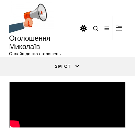
Оголошення
Перейти
Миколаїв
до
вмісту
Оголошення
Миколаїв
Онлайн дошка оголошень
ЗМІСТ