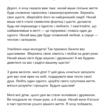
Дорогі, я хочу сказати вам таке: нехай ваше спільне життя
буде сповнене гармонією і взаєморозумінням. Бережіть
своє щастя, зберігайте його як найцінніший скарб. Нехай
ваша сім’я стане символом фортеці і щастя, долаючи
будь-які перешкоди з гідністю і любов’ю. І пам’ятайте, що
найважливіше в житті — це підтримка і повага один до
одного. Нехай ваш дім буде сповнений любові, а серця —
теплом і затишком.
Улюблені наші молодята! Так приємно бачити вас
щасливими. Збережіть свою ніжність і любов на довгі роки.
Нехай ваша сім’я буде міцною і дружньою! А ми будемо
дивитися на вас і радіти вашому щастю!
З днем весілля, милі діти! У цей день хочеться запалити
для вас нові зірки на небі, подарувати вам тепло своєї
душі. Любіть один одного, цінуйте свого супутника життя,
вчіться розуміти і прощати. Будьте щасливі!
Милі мої дітки, цього дня ви стали чоловіком і дружиною.
Ви поєднали не тільки руки, а й серця. Нехай вони б’ються
в такт протягом усього вашого життя. Я хочу побажати,