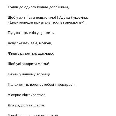
І один до одного будьте добрішими,
Щоб у житті вам пощастило! ( Ауріка Луковкіна.
«Енциклопедія привітань, тостів і анекдотів»).
Під дзвін келихів у цю мить,
Хочу сказати вам, молоді,
Живіть разом так щасливо,
Щоб усі заздрити могли!
Нехай у вашому вогнищі
Палахкотить вогонь любові і пристрасті.
А серце відкривається
Для радості та щастя.
У цей день, дороге подружжя,