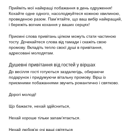
Прийміть мої найкращі побажання в день одруження!
Кохайте одне одного, насолоджуйтеся кожною хвилиною,
проведеною разом. Пам’ятайте, що ваш вибір найкращий,
і бережіть вогник кохання у ваших серцях!
Приємні слова привітань цілком можуть стати частиною
тосту. Дочекайтеся слова від тамади і скажіть свою
промову. Вкладіть тепло своєї душі в привітання,
адресовані молодятам.
Душевні привітання від гостей у віршах
До весілля гості готуються заздалегідь, обираючи
подарунок і придумуючи вітальну промову. Вірш із
приємними побажаннями звучить романтично і святково.
Дорогі молоді!
Що бажаєте, нехай здійсниться,
Нехай хороше тільки запам’ятається.
Нехай любов’ю очі ваші світяться