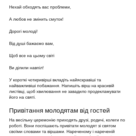
Нехай обходять вас проблеми,
А любов не змінить смуток!
Дорогі молоді!
Від душі бажаємо вам,
Щоб все на цьому світі
Ви ділили навпіл!
У короткі чотиривірші вкладіть найяскравіші та
найважливіші побажання. Напишіть вірш на красивій
листівці, щоб хвилювання не завадило продекламувати
його на святі.
Привітання молодятам від гостей
На весільну церемонію приходять друзі, родичі, колеги по
роботі. Вони поспішають привітати молодят зі святом
своїми словами та віршами. Нареченому і нареченій