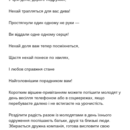
Нехай трапляться для вас дива!
Простягнули один одному не руки —
Ви віддали одне одному серця!
Нехай доля вам тепер посміхнеться,
Щастя нехай понесе по хвилях,
І любов справжня стане
Найголовнішим порадником вам!
Коротким віршем-привітанням можете потішити молодят у
день весілля телефоном або в соцмережах, якщо
перебуваєте далеко і не встигаєте на урочистість.
Розділити радість разом із молодятами в день їхнього
одруження поспішають батьки, друзі та близькі люди.
Збирається дружна компанія, готова висловити свою