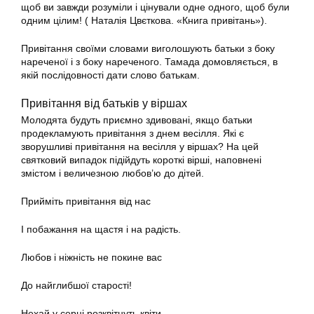
щоб ви завжди розуміли і цінували одне одного, щоб були
одним цілим! ( Наталія Цвєткова. «Книга привітань»).
Привітання своїми словами виголошують батьки з боку
нареченої і з боку нареченого. Тамада домовляється, в
якій послідовності дати слово батькам.
Привітання від батьків у віршах
Молодята будуть приємно здивовані, якщо батьки
продекламують привітання з днем весілля. Які є
зворушливі привітання на весілля у віршах? На цей
святковий випадок підійдуть короткі вірші, наповнені
змістом і величезною любов’ю до дітей.
Прийміть привітання від нас
І побажання на щастя і на радість.
Любов і ніжність не покине вас
До найглибшої старості!
Нехай у серці розквітнуть квіти,