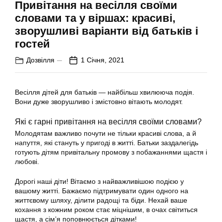
Привітання на весілля своїми
словами та у віршах: красиві,
зворушливі варіанти від батьків і
гостей
Дозвілля
1 Січня, 2021
Весілля дітей для батьків — найбільш хвилююча подія.
Вони дуже зворушливо і змістовно вітають молодят.
Які є гарні привітання на весілля своїми словами?
Молодятам важливо почути не тільки красиві слова, а й
напуття, які стануть у пригоді в житті. Батьки заздалегідь
готують дітям привітальну промову з побажаннями щастя і
любові.
Дорогі наші діти! Вітаємо з найважливішою подією у
вашому житті. Бажаємо підтримувати один одного на
життєвому шляху, ділити радощі та біди. Нехай ваше
кохання з кожним роком стає міцнішим, в очах світиться
щастя, а сім’я поповнюється дітками!