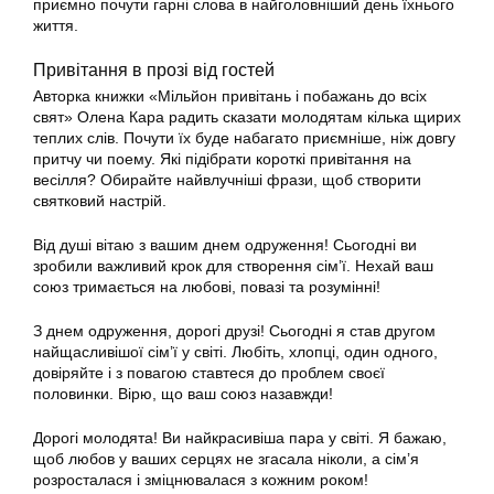
приємно почути гарні слова в найголовніший день їхнього
життя.
Привітання в прозі від гостей
Авторка книжки «Мільйон привітань і побажань до всіх
свят» Олена Кара радить сказати молодятам кілька щирих
теплих слів. Почути їх буде набагато приємніше, ніж довгу
притчу чи поему. Які підібрати короткі привітання на
весілля? Обирайте найвлучніші фрази, щоб створити
святковий настрій.
Від душі вітаю з вашим днем одруження! Сьогодні ви
зробили важливий крок для створення сім’ї. Нехай ваш
союз тримається на любові, повазі та розумінні!
З днем одруження, дорогі друзі! Сьогодні я став другом
найщасливішої сім’ї у світі. Любіть, хлопці, один одного,
довіряйте і з повагою ставтеся до проблем своєї
половинки. Вірю, що ваш союз назавжди!
Дорогі молодята! Ви найкрасивіша пара у світі. Я бажаю,
щоб любов у ваших серцях не згасала ніколи, а сім’я
розросталася і зміцнювалася з кожним роком!