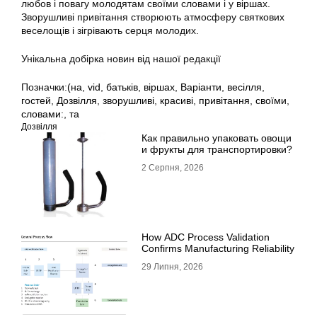
любов і повагу молодятам своїми словами і у віршах.
Зворушливі привітання створюють атмосферу святкових
веселощів і зігрівають серця молодих.
Унікальна добірка новин від нашої редакції
Позначки:
(на
,
vid
,
батьків
,
віршах
,
Варіанти
,
весілля
,
гостей
,
Дозвілля
,
зворушливі
,
красиві
,
привітання
,
своїми
,
словами:
,
та
Дозвілля
Как правильно упаковать овощи
и фрукты для транспортировки?
2 Серпня, 2026
How ADC Process Validation
Confirms Manufacturing Reliability
29 Липня, 2026