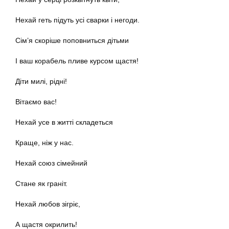
Нехай геть підуть усі сварки і негоди.
Сім’я скоріше поповниться дітьми
І ваш корабель пливе курсом щастя!
Діти милі, рідні!
Вітаємо вас!
Нехай усе в житті складеться
Краще, ніж у нас.
Нехай союз сімейний
Стане як граніт.
Нехай любов зігріє,
А щастя окрилить!