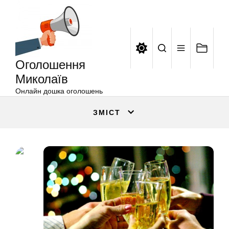
Оголошення
Перейти
Миколаїв
до
вмісту
Оголошення
Миколаїв
Онлайн дошка оголошень
ЗМІСТ