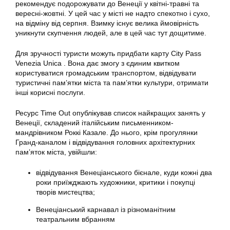
рекомендує подорожувати до Венеції у квітні-травні та
вересні-жовтні. У цей час у місті не надто спекотно і сухо,
на відміну від серпня. Взимку існує велика ймовірність
уникнути скупчення людей, але в цей час тут дощитиме.
Для зручності туристи можуть придбати карту City Pass
Venezia Unica . Вона дає змогу з єдиним квитком
користуватися громадським транспортом, відвідувати
туристичні пам’ятки міста та пам’ятки культури, отримати
інші корисні послуги.
Ресурс Time Out опублікував список найкращих занять у
Венеції, складений італійським письменником-
мандрівником Роккі Казале. До нього, крім прогулянки
Гранд-каналом і відвідування головних архітектурних
пам’яток міста, увійшли:
відвідування Венеціанського бієнале, куди кожні два
роки приїжджають художники, критики і покупці
творів мистецтва;
Венеціанський карнавал із різноманітним
театральним вбранням