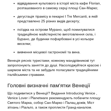
відвідування культового в історії міста кафе Florian,
розташованого в самому серці площі Сан-Марко;
дегустація тірамісу в пекарні I Tre Mercanti, в якій
представлено 25 різних видів десерту;
поїздка на острови Мурано, щоб помилуватися
традиційною майстерністю виготовлення скла, і
Бурано, де будинки пофарбовані в усі кольори
веселки;
вивчення місцевої гастрономії та вина.
Венеція рясніє туристами, кожному мандрівникові тут
запропонують заняття до душі. Насолоджуйтеся красою і
шармом міста та не забудьте поласувати традиційними
італійськими стравами.
Головні визначні пам’ятки Венеції
Що подивитися у Венеції? Видання Introducing Venice ,
Venice Lover і Planetware рекомендують побачити площу
Святого Марка, собор Сан-Марко і Палац дожів, Міст
зітхань і Ріальто, а також проплисти Гранд-каналом.