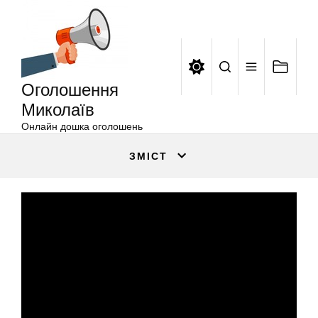
Оголошення
Перейти
Миколаїв
до
вмісту
Оголошення
Миколаїв
Онлайн дошка оголошень
ЗМІСТ