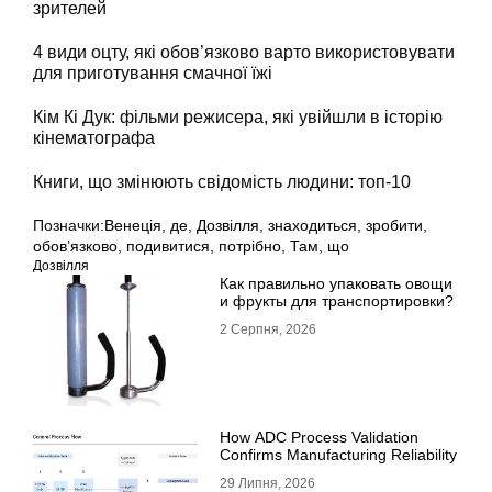
зрителей
4 види оцту, які обов’язково варто використовувати
для приготування смачної їжі
Кім Кі Дук: фільми режисера, які увійшли в історію
кінематографа
Книги, що змінюють свідомість людини: топ-10
Позначки:
Венеція
,
де
,
Дозвілля
,
знаходиться
,
зробити
,
обов’язково
,
подивитися
,
потрібно
,
Там
,
що
Дозвілля
Как правильно упаковать овощи
и фрукты для транспортировки?
2 Серпня, 2026
How ADC Process Validation
Confirms Manufacturing Reliability
29 Липня, 2026