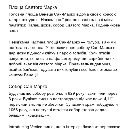
Площа Святого Марка
Головна площа Венеції Сан-Марко відома своєю красою
та архітектурою. Навколо неї розташовані головні міські
пам’ятки: Палац дожів, собор Святого Марка, Годинникова
вежа.
Невід’ємна частина площі Сан-Марко — голуби, з якими
пов’язана легенда. У рік освячення собору Сан-Марко в
дар дожу піднесли клітку з парою голубів. Коли птахів
випустили, вони сіли на фасад храму, що сприйняли як
добрий знак від святого Марка. Правитель видав указ,
який зобов’язав годувати цих голубів і все їхнє потомство
коштом Венеції.
Собор Сан-Марко
Будівництво собору розпочали 829 року і закінчили через
3 роки. Будівля сильно постраждала під час пожежі, і її
первісний вигляд не зберігся. Сучасний храм побудували
1063 року, а в наступні століття собор ставав дедалі
більшим і красивішим.
Introducing Venice пише, що в інтер’єрі базиліки переважає