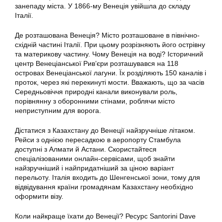
занепаду міста. У 1866-му Венеція увійшла до складу
Італії.
Де розташована Венеція? Місто розташоване в північно-
східній частині Італії. При цьому розрізняють його острівну
та материкову частину. Чому Венеція на воді? Історичний
центр Венеціанської Рив’єри розташувався на 118
островах Венеціанської лагуни. Їх розділяють 150 каналів і
проток, через які перекинуті мости. Вважають, що за часів
Середньовіччя природні канали виконували роль,
порівнянну з оборонними стінами, роблячи місто
неприступним для ворога.
Дістатися з Казахстану до Венеції найзручніше літаком.
Рейси з однією пересадкою в аеропорту Стамбула
доступні з Алмати й Астани. Скористайтеся
спеціалізованими онлайн-сервісами, щоб знайти
найзручніший і найпридатніший за ціною варіант
перельоту. Італія входить до Шенгенської зони, тому для
відвідування країни громадянам Казахстану необхідно
оформити візу.
Коли найкраще їхати до Венеції? Ресурс Santorini Dave