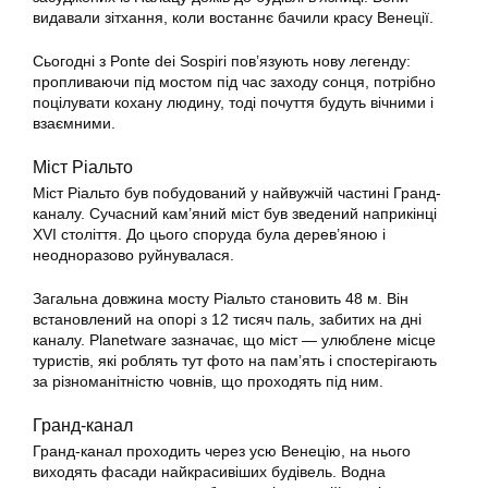
видавали зітхання, коли востаннє бачили красу Венеції.
Сьогодні з Ponte dei Sospiri пов’язують нову легенду:
пропливаючи під мостом під час заходу сонця, потрібно
поцілувати кохану людину, тоді почуття будуть вічними і
взаємними.
Міст Ріальто
Міст Ріальто був побудований у найвужчій частині Гранд-
каналу. Сучасний кам’яний міст був зведений наприкінці
XVI століття. До цього споруда була дерев’яною і
неодноразово руйнувалася.
Загальна довжина мосту Ріальто становить 48 м. Він
встановлений на опорі з 12 тисяч паль, забитих на дні
каналу. Planetware зазначає, що міст — улюблене місце
туристів, які роблять тут фото на пам’ять і спостерігають
за різноманітністю човнів, що проходять під ним.
Гранд-канал
Гранд-канал проходить через усю Венецію, на нього
виходять фасади найкрасивіших будівель. Водна