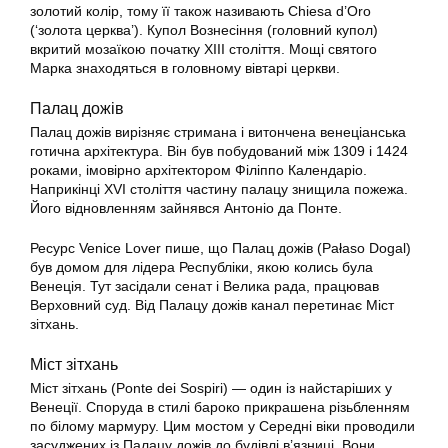
золотий колір, тому її також називають Chiesa d’Oro
(‘золота церква’). Купол Вознесіння (головний купол)
вкритий мозаїкою початку XIII століття. Мощі святого
Марка знаходяться в головному вівтарі церкви.
Палац дожів
Палац дожів вирізняє стримана і витончена венеціанська
готична архітектура. Він був побудований між 1309 і 1424
роками, імовірно архітектором Філіппо Календаріо.
Наприкінці XVI століття частину палацу знищила пожежа.
Його відновленням зайнявся Антоніо да Понте.
Ресурс Venice Lover пише, що Палац дожів (Pałaso Dogal)
був домом для лідера Республіки, якою колись була
Венеція. Тут засідали сенат і Велика рада, працював
Верховний суд. Від Палацу дожів канал перетинає Міст
зітхань.
Міст зітхань
Міст зітхань (Ponte dei Sospiri) — один із найстаріших у
Венеції. Споруда в стилі бароко прикрашена різьбленням
по білому мармуру. Цим мостом у Середні віки проводили
засуджених із Палацу дожів до будівлі в’язниці. Вони