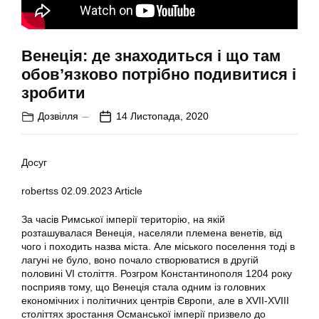
Венеція: де знаходиться і що там
обов’язково потрібно подивитися і
зробити
Дозвілля
14 Листопада, 2020
Досуг
robertss
02.09.2023
Article
За часів Римської імперії територію, на якій
розташувалася Венеція, населяли племена венетів, від
чого і походить назва міста. Але міського поселення тоді в
лагуні не було, воно почало створюватися в другій
половині VI століття. Розгром Константинополя 1204 року
посприяв тому, що Венеція стала одним із головних
економічних і політичних центрів Європи, але в XVII-XVIII
століттях зростання Османської імперії призвело до