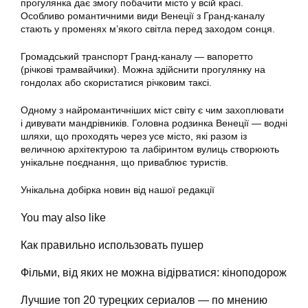
прогулянка дає змогу побачити місто у всій красі.
Особливо романтичними види Венеції з Гранд-каналу
стають у променях м’якого світла перед заходом сонця.
Громадський транспорт Гранд-каналу — вапоретто
(річкові трамвайчики). Можна здійснити прогулянку на
гондолах або скористатися річковим таксі.
Одному з найромантичніших міст світу є чим захоплювати
і дивувати мандрівників. Головна родзинка Венеції — водні
шляхи, що проходять через усе місто, які разом із
величною архітектурою та лабіринтом вулиць створюють
унікальне поєднання, що приваблює туристів.
Унікальна добірка новин від нашої редакції
You may also like
Как правильно использовать пушер
Фільми, від яких не можна відірватися: кіноподорож
Лучшие топ 20 турецких сериалов — по мнению