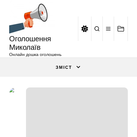
Оголошення
Перейти
Миколаїв
до
вмісту
Оголошення
Миколаїв
Онлайн дошка оголошень
ЗМІСТ