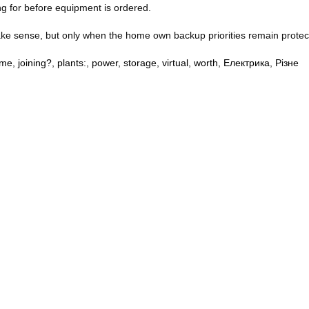
ing for before equipment is ordered.
ke sense, but only when the home own backup priorities remain protec
me
,
joining?
,
plants:
,
power
,
storage
,
virtual
,
worth
,
Електрика
,
Різне