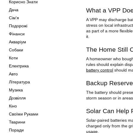
Корисно Знати
What a VPP Do
Дача
Сім'я
A VPP may discharge bat
stress on local infrastr
Подорожі
as part of a more flexibl
Фінанси
it.
Акваріум
The Home Still 
Собаки
Коти
A homeowner who bought s
rules should explain dis
Електрика
battery control
should mak
Авто
Backup Reserve 
Література
Музика
The battery should prese
storm season or in areas 
Дозвілля
Кіно
Solar Can Help R
Своїми Руками
Solar-paired batteries m
Тварини
charged only from the gr
Поради
usage.