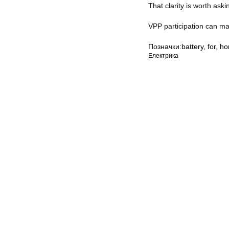
That clarity is worth ask
VPP participation can ma
Позначки:
battery
,
for
,
ho
Електрика