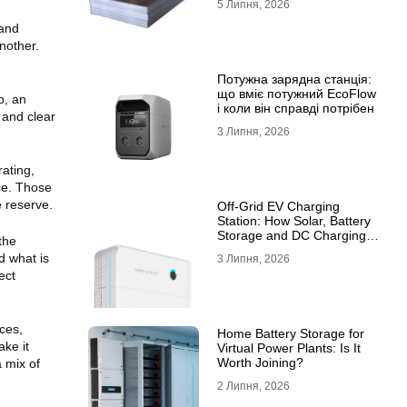
5 Липня, 2026
10ХСНД
 and
nother.
Потужна зарядна станція:
що вміє потужний EcoFlow
p, an
і коли він справді потрібен
 and clear
3 Липня, 2026
ating,
nce. Those
 reserve.
Off-Grid EV Charging
Station: How Solar, Battery
Storage and DC Charging
the
Work Together
d what is
3 Липня, 2026
ect
ices,
Home Battery Storage for
ake it
Virtual Power Plants: Is It
Worth Joining?
a mix of
2 Липня, 2026