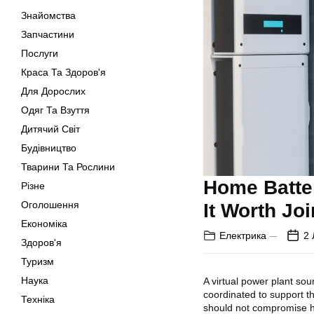
Знайомства
Запчастини
Послуги
Краса Та Здоров'я
Для Дорослих
Одяг Та Взуття
Дитячий Світ
Будівництво
Тварини Та Рослини
Home Batter
Різне
Оголошення
It Worth Jo
Економіка
Електрика
2 
Здоров'я
Туризм
Наука
A virtual power plant sou
coordinated to support t
Техніка
should not compromise h