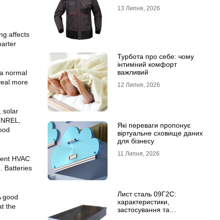
13 Липня, 2026
ng affects
arter
Турбота про себе: чому
інтимний комфорт
важливий
 a normal
veal more
12 Липня, 2026
 solar
o NREL,
Які переваги пропонує
good
віртуальне сховище даних
для бізнесу
11 Липня, 2026
cient HVAC
. Batteries
Лист сталь 09Г2С:
 A good
характеристики,
t the
застосування та
відмінність від сталі