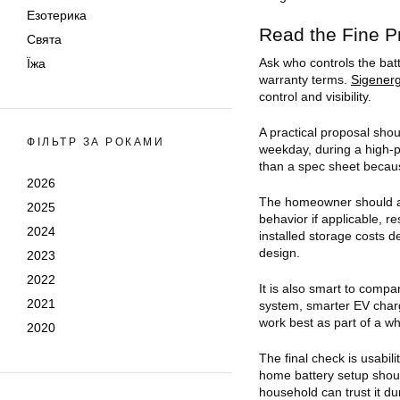
Езотерика
Read the Fine Pr
Свята
Ask who controls the bat
Їжа
warranty terms.
Sigener
control and visibility.
A practical proposal sho
ФІЛЬТР ЗА РОКАМИ
weekday, during a high-p
than a spec sheet becaus
2026
The homeowner should ask
2025
behavior if applicable, r
2024
installed storage costs d
design.
2023
2022
It is also smart to compa
2021
system, smarter EV charg
work best as part of a w
2020
The final check is usabili
home battery setup shoul
household can trust it du