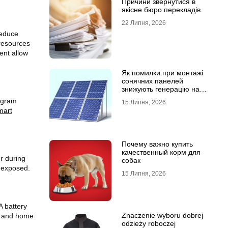
Причини звернутися в
якісне бюро перекладів
22 Липня, 2026
reduce
 resources
ent allow
Як помилки при монтажі
сонячних панелей
знижують генерацію на
40%?
rogram
15 Липня, 2026
mart
Почему важно купить
качественный корм для
r during
собак
e exposed.
15 Липня, 2026
A battery
Znaczenie wyboru dobrej
es and home
odzieży roboczej