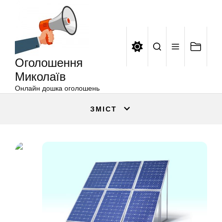
Оголошення
Перейти
Миколаїв
до
вмісту
Оголошення
Миколаїв
Онлайн дошка оголошень
ЗМІСТ