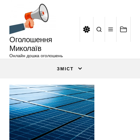
Оголошення
Перейти
Миколаїв
до
вмісту
Оголошення
Миколаїв
Онлайн дошка оголошень
ЗМІСТ