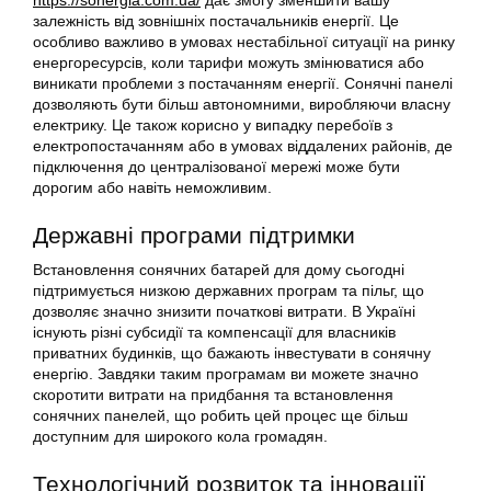
https://sonergia.com.ua/
дає змогу зменшити вашу
залежність від зовнішніх постачальників енергії. Це
особливо важливо в умовах нестабільної ситуації на ринку
енергоресурсів, коли тарифи можуть змінюватися або
виникати проблеми з постачанням енергії. Сонячні панелі
дозволяють бути більш автономними, виробляючи власну
електрику. Це також корисно у випадку перебоїв з
електропостачанням або в умовах віддалених районів, де
підключення до централізованої мережі може бути
дорогим або навіть неможливим.
Державні програми підтримки
Встановлення сонячних батарей для дому сьогодні
підтримується низкою державних програм та пільг, що
дозволяє значно знизити початкові витрати. В Україні
існують різні субсидії та компенсації для власників
приватних будинків, що бажають інвестувати в сонячну
енергію. Завдяки таким програмам ви можете значно
скоротити витрати на придбання та встановлення
сонячних панелей, що робить цей процес ще більш
доступним для широкого кола громадян.
Технологічний розвиток та інновації