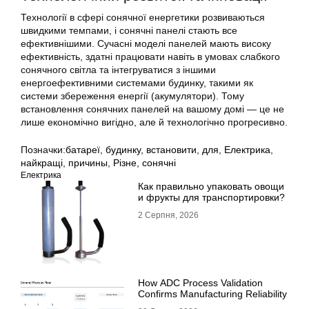
Технології в сфері сонячної енергетики розвиваються
швидкими темпами, і сонячні панелі стають все
ефективнішими. Сучасні моделі панелей мають високу
ефективність, здатні працювати навіть в умовах слабкого
сонячного світла та інтегруватися з іншими
енергоефективними системами будинку, такими як
системи збереження енергії (акумулятори). Тому
встановлення сонячних панелей на вашому домі — це не
лише економічно вигідно, але й технологічно прогресивно.
Позначки:
батареї
,
будинку
,
встановити
,
для
,
Електрика
,
найкращі
,
причины
,
Різне
,
сонячні
Електрика
Как правильно упаковать овощи
и фрукты для транспортировки?
2 Серпня, 2026
How ADC Process Validation
Confirms Manufacturing Reliability