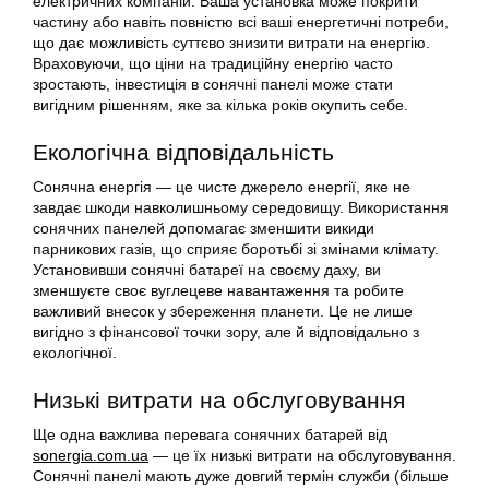
електричних компаній. Ваша установка може покрити
частину або навіть повністю всі ваші енергетичні потреби,
що дає можливість суттєво знизити витрати на енергію.
Враховуючи, що ціни на традиційну енергію часто
зростають, інвестиція в сонячні панелі може стати
вигідним рішенням, яке за кілька років окупить себе.
Екологічна відповідальність
Сонячна енергія — це чисте джерело енергії, яке не
завдає шкоди навколишньому середовищу. Використання
сонячних панелей допомагає зменшити викиди
парникових газів, що сприяє боротьбі зі змінами клімату.
Установивши сонячні батареї на своєму даху, ви
зменшуєте своє вуглецеве навантаження та робите
важливий внесок у збереження планети. Це не лише
вигідно з фінансової точки зору, але й відповідально з
екологічної.
Низькі витрати на обслуговування
Ще одна важлива перевага сонячних батарей від
sonergia.com.ua
— це їх низькі витрати на обслуговування.
Сонячні панелі мають дуже довгий термін служби (більше