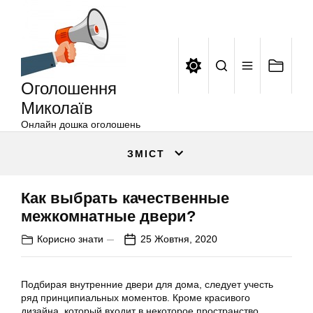
Оголошення
Перейти
Миколаїв
до
вмісту
Оголошення
Миколаїв
Онлайн дошка оголошень
ЗМІСТ
Как выбрать качественные
межкомнатные двери?
Корисно знати
25 Жовтня, 2020
Подбирая внутренние двери для дома, следует учесть
ряд принципиальных моментов. Кроме красивого
дизайна, который входит в некоторое пространство,