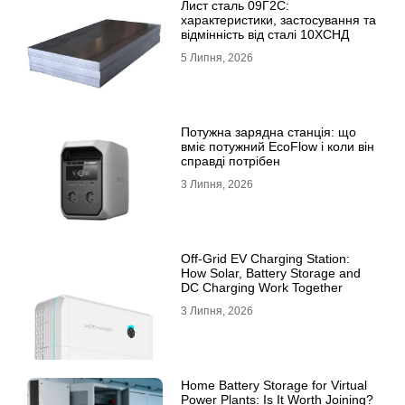
Лист сталь 09Г2С:
характеристики, застосування та
відмінність від сталі 10ХСНД
5 Липня, 2026
Потужна зарядна станція: що
вміє потужний EcoFlow і коли він
справді потрібен
3 Липня, 2026
Off-Grid EV Charging Station:
How Solar, Battery Storage and
DC Charging Work Together
3 Липня, 2026
Home Battery Storage for Virtual
Power Plants: Is It Worth Joining?