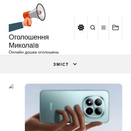
Оголошення
Перейти
Миколаїв
до
вмісту
Оголошення
Миколаїв
Онлайн дошка оголошень
ЗМІСТ