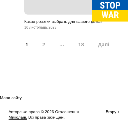
Какие розетки выбрать для вашего дома?
16 Листопада, 2023
Навігація
1
2
…
18
Далі
записів
Мапа сайту
Авторське право © 2026
Оголошення
Вгору
↑
Миколаїв.
Всі права захищені.