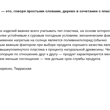
— это, говоря простыми словами, дерево в сочетании с плас
 изделий важнее всего учитывать тип пластика, на основе которог
олее устойчивым к суровым погодным условиям, механическим фа
наименее нагретым на солнце является поливинилхлорид (обычно
ым важным фактором при выборе продукта хорошего качества явл
вышеупомянутого пластика к проценту натуральной древесины. Ч
опорции по отношению друг к другу — продукт характеризуется м
чем меньше поглощение — тем дольше срок службы продукта.
корисно
,
Террасная