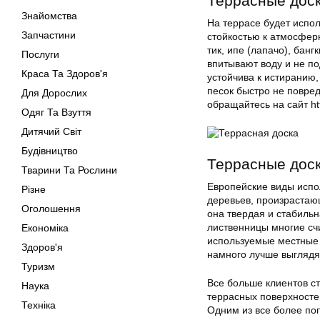
Террасные доск
Знайомства
На террасе будет испо
Запчастини
стойкостью к атмосфер
тик, ипе (лапачо), бан
Послуги
впитывают воду и не по
Краса Та Здоров'я
устойчива к истиранию
песок быстро не повред
Для Дорослих
обращайтесь на сайт htt
Одяг Та Взуття
Дитячий Світ
Будівництво
Террасные доск
Тварини Та Рослини
Европейские виды испо
Різне
деревьев, произрастаю
Оголошення
она твердая и стабиль
лиственницы многие сч
Економіка
используемые местные 
Здоров'я
намного лучше выглядя
Туризм
Все больше клиентов с
Наука
террасных поверхносте
Техніка
Одним из все более по