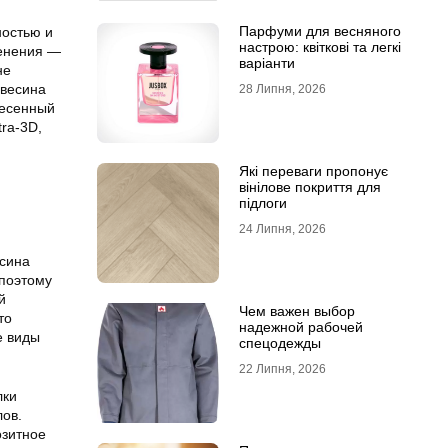
Парфуми для весняного
ностью и
настрою: квіткові та легкі
менения —
варіанти
не
евесина
28 Липня, 2026
несенный
tra-3D,
Які переваги пропонує
вінілове покриття для
підлоги
24 Липня, 2026
есина
 поэтому
й
Чем важен выбор
то
надежной рабочей
е виды
спецодежды
22 Липня, 2026
лки
лов.
озитное