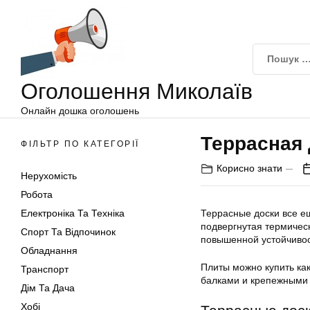
Оголошення
Перейти
Миколаїв
до
вмісту
Оголошення Миколаїв
Онлайн дошка оголошень
Террасная 
ФІЛЬТР ПО КАТЕГОРІЇ
Корисно знати
Нерухомість
Робота
Електроніка Та Техніка
Террасные доски все е
подвергнутая термичес
Спорт Та Відпочинок
повышенной устойчиво
Обладнання
Плиты можно купить как
Транспорт
балками и крепежными
Дім Та Дача
Хобі