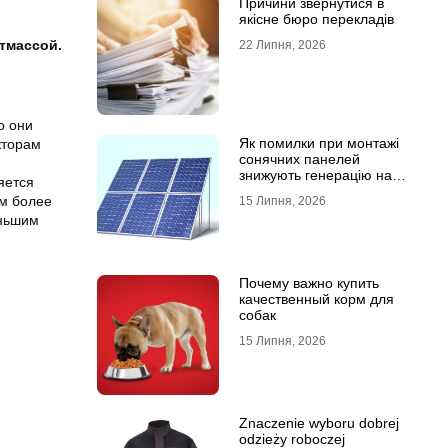
Причини звернутися в
якісне бюро перекладів
тмассой.
22 Липня, 2026
о они
Як помилки при монтажі
кторам
сонячних панелей
знижують генерацію на
яется
40%?
ем более
15 Липня, 2026
еньшим
Почему важно купить
качественный корм для
собак
15 Липня, 2026
Znaczenie wyboru dobrej
odzieży roboczej