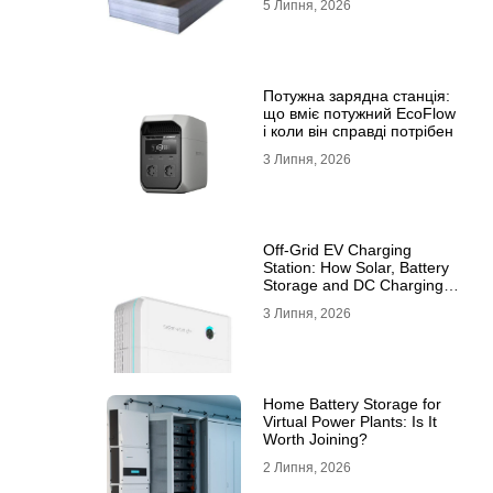
5 Липня, 2026
10ХСНД
Потужна зарядна станція:
що вміє потужний EcoFlow
і коли він справді потрібен
3 Липня, 2026
Off-Grid EV Charging
Station: How Solar, Battery
Storage and DC Charging
Work Together
3 Липня, 2026
Home Battery Storage for
Virtual Power Plants: Is It
Worth Joining?
2 Липня, 2026