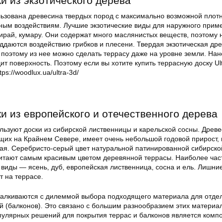
и из экзотического дерева
льзована древесина твердых пород с максимально возможной плот
ным воздействиям. Лучшие экзотические виды для наружного при
гкирай, кумару. Они содержат много маслянистых веществ, поэтому 
ддаются воздействию грибков и плесени. Твердая экзотическая др
, поэтому из нее можно сделать террасу даже на уровне земли. На
ит поверхность. Поэтому если вы хотите купить террасную доску Ul
ps://woodlux.ua/ultra-3d/
и из европейского и отечественного дерева
льзуют доски из сибирской лиственницы и карельской сосны. Древ
щих на Крайнем Севере, имеет очень небольшой годовой прирост,
ная. Серебристо-серый цвет натуральной патинированной сибирско
итают самым красивым цветом деревянной террасы. Наиболее час
виды — ясень, дуб, европейская лиственница, сосна и ель. Лишни
т на террасе.
талкиваются с дилеммой выбора подходящего материала для отде
й (балконов). Это связано с большим разнообразием этих материа
пулярных решений для покрытия террас и балконов является комп