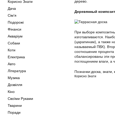
дерево.
Корисно Знати
Дача
Деревянный композит 
Сім'я
Подорожі
Фінанси
При выборе композитных
Акваріум
изготавливаются. Наиб
(царапинам), а также 
Собаки
называемый ПВХ). Втор
Коти
соотношение процента 
сбалансированы эти пр
Електрика
поглощением влаги, а 
Авто
Література
Позначки:
доска
,
знати
,
Корисно Знати
Музика
Дозвілля
Кіно
Своїми Руками
Тварини
Поради