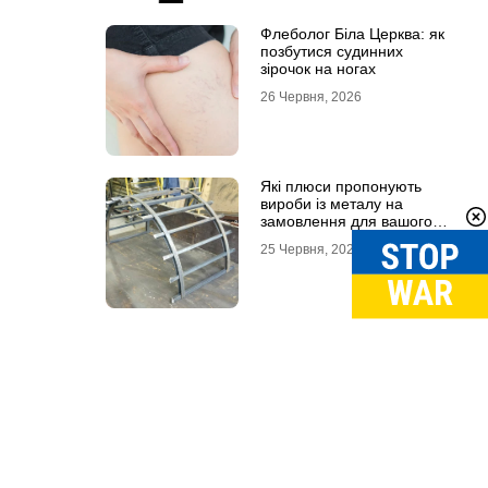
Флеболог Біла Церква: як
позбутися судинних
зірочок на ногах
26 Червня, 2026
Які плюси пропонують
вироби із металу на
замовлення для вашого
проєкту
25 Червня, 2026