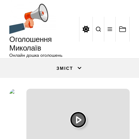
Оголошення
Перейти
Миколаїв
до
вмісту
Оголошення
Миколаїв
Онлайн дошка оголошень
ЗМІСТ