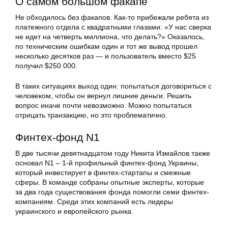
О самом большом факапе
Не обходилось без факапов. Как-то прибежали ребята из
платежного отдела с квадратными глазами: «У нас сверка
не идет на четверть миллиона, что делать?» Оказалось,
по техническим ошибкам один и тот же вывод прошел
несколько десятков раз — и пользователь вместо $25
получил $250 000.
В таких ситуациях выход один: попытаться договориться с
человеком, чтобы он вернул лишние деньги. Решить
вопрос иначе почти невозможно. Можно попытаться
отрицать транзакцию, но это проблематично.
Финтех-фонд N1
В две тысячи девятнадцатом году Никита Измайлов также
основал N1 ​​– 1-й профильный финтех-фонд Украины,
который инвестирует в финтех-стартапы и смежные
сферы. В команде собраны опытные эксперты, которые
за два года существования фонда помогли семи финтех-
компаниям. Среди этих компаний есть лидеры
украинского и европейского рынка.