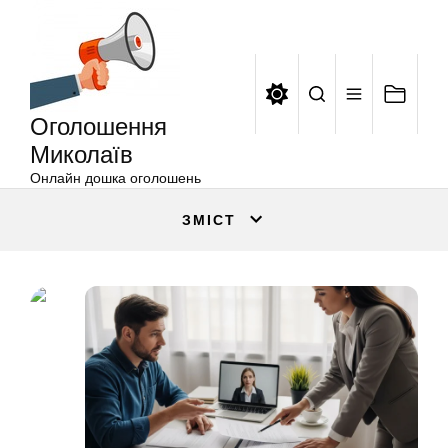
Оголошення
Перейти
Миколаїв
до
вмісту
Оголошення
Миколаїв
Онлайн дошка оголошень
ЗМІСТ