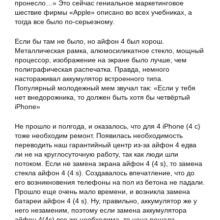
пронесло…» Это сейчас гениальное маркетинговое
шествие фирмы «Apple» описано во всех учебниках, а
тогда все было по-серьезному.
Если бы там не было, но
айфон
4 был хорош.
Металлическая рамка, алюмосиликатное стекло, мощный
процессор, изображение на экране было лучше, чем
полиграфическая распечатка. Правда, немного
настораживал аккумулятор встроенного типа.
Популярный молодежный мем звучал так: «Если у тебя
нет внедорожника, то должен быть хотя бы четвёртый
iPhone»
Не прошло и полгода, и оказалось, что для 4 iPhone (4 с)
тоже необходим ремонт. Появилась необходимость
переводить наш гарантийный центр из-за
айфон
4 едва
ли не на круглосуточную работу, так как люди шли
потоком. Если не замена экрана
айфон
4 (4 s), то замена
стекла
айфон
4 (4 s). Создавалось впечатление, что до
его возникновения телефоны на пол из бетона не падали.
Прошло еще очень мало времени, и возникла замена
батареи
айфон
4 (4 s). Ну, правильно, аккумулятор же у
него незаменим, поэтому если замена аккумулятора
айфон 4(4s) все же необходима, то цена решала