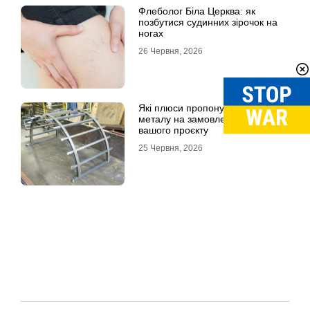
Флеболог Біла Церква: як
позбутися судинних зірочок на
ногах
26 Червня, 2026
Які плюси пропонують вироби із
металу на замовлення для
вашого проєкту
25 Червня, 2026