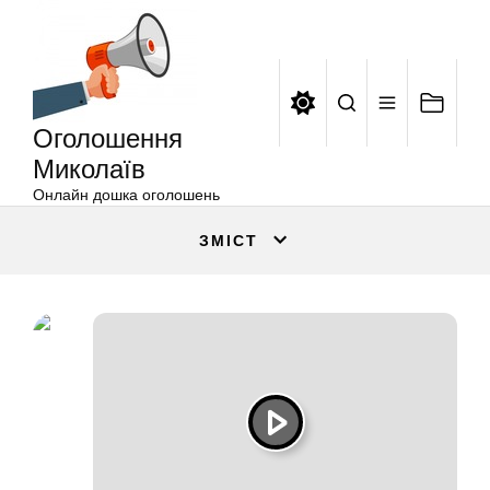
Оголошення
Перейти
Миколаїв
до
вмісту
Оголошення
Миколаїв
Онлайн дошка оголошень
ЗМІСТ