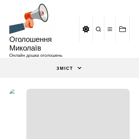
Оголошення
Перейти
Миколаїв
до
вмісту
Оголошення
Миколаїв
Онлайн дошка оголошень
ЗМІСТ