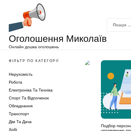
Оголошення
Перейти
Миколаїв
до
вмісту
Оголошення Миколаїв
Онлайн дошка оголошень
ФІЛЬТР ПО КАТЕГОРІЇ
Нерухомість
Робота
Електроніка Та Техніка
Спорт Та Відпочинок
Обладнання
Транспорт
Дім Та Дача
Подбор персона
Хобі
управлению пр