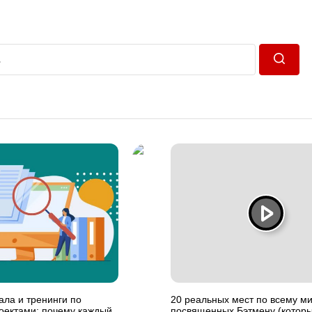
Пошук
ла и тренинги по
20 реальных мест по всему ми
оектами: почему каждый
посвященных Бэтмену (котор