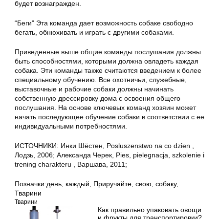
будет вознагражден.
“Беги” Эта команда дает возможность собаке свободно
бегать, обнюхивать и играть с другими собаками.
Приведенные выше общие команды послушания должны
быть способностями, которыми должна овладеть каждая
собака. Эти команды также считаются введением к более
специальному обучению. Все охотничьи, служебные,
выставочные и рабочие собаки должны начинать
собственную дрессировку дома с освоения общего
послушания. На основе ключевых команд хозяин может
начать последующее обучение собаки в соответствии с ее
индивидуальными потребностями.
ИСТОЧНИКИ: Инки Шёстен, Posluszenstwo na co dzien ,
Лодзь, 2006; Александа Черек, Pies, pielegnacja, szkolenie i
trening charakteru , Варшава, 2011;
Позначки:
день
,
каждый
,
Приручайте
,
свою
,
собаку
,
Тварини
Тварини
Как правильно упаковать овощи
и фрукты для транспортировки?