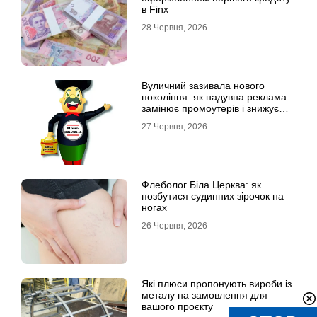
в Finx
28 Червня, 2026
Вуличний зазивала нового
покоління: як надувна реклама
замінює промоутерів і знижує
витрати
27 Червня, 2026
Флеболог Біла Церква: як
позбутися судинних зірочок на
ногах
26 Червня, 2026
Які плюси пропонують вироби із
металу на замовлення для
вашого проєкту