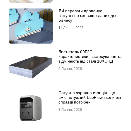
Які переваги пропонує
віртуальне сховище даних для
бізнесу
11 Липня, 2026
Лист сталь 09Г2С:
характеристики, застосування та
відмінність від сталі 10ХСНД
5 Липня, 2026
Потужна зарядна станція: що
вміє потужний EcoFlow і коли він
справді потрібен
3 Липня, 2026