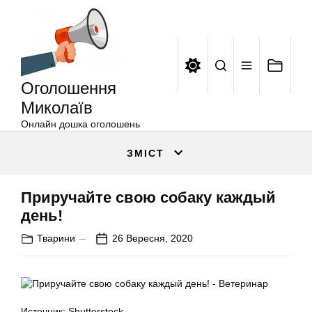
Оголошення
Перейти
Миколаїв
до
вмісту
Оголошення
Миколаїв
Онлайн дошка оголошень
ЗМІСТ
Приручайте свою собаку каждый
день!
Тварини
26 Вересня, 2020
Источник: Shutterstock