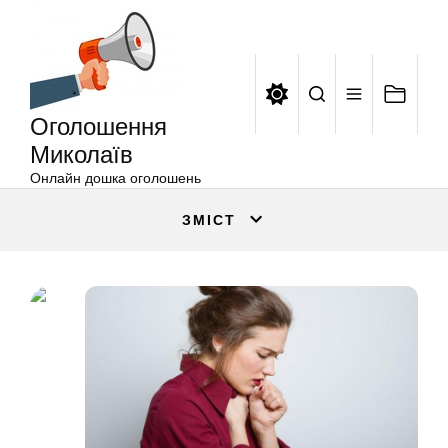
Оголошення
Перейти
Миколаїв
до
вмісту
Оголошення
Миколаїв
Онлайн дошка оголошень
ЗМІСТ