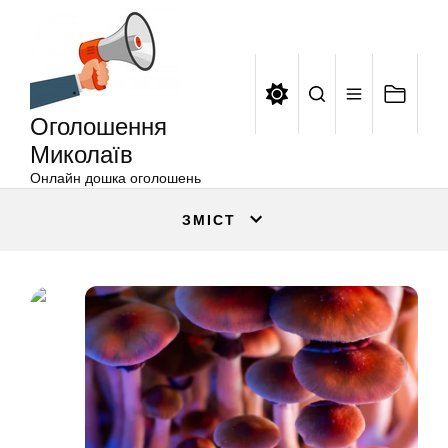
Оголошення
Перейти
Миколаїв
до
вмісту
Оголошення
Миколаїв
Онлайн дошка оголошень
ЗМІСТ