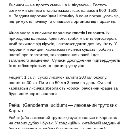
Лисички — не просто смачні, а й лікувальні. Ростуть
великими сім’ями в карпатських лісах на висоті 800–1500
м. Завдяки каротиноїдам і вітаміну А вони покращують зір,
підтримують печінку та очищають організм від паразитів.
Хіноманоза в лисичках паралізує глистів і виводить їх
природним шляхом. Крім того, гриби містять ергостерол,
який захищає від вірусів, і антиоксиданти для імунітету. У
народній медицині карпатські лисички сушать і роблять
настої при гепатитах, захворюваннях очей і для
загального зміцнення. Сучасні дослідження підтверджують
їх антибактеріальну та противірусну дію.
Рецепт: 1 ст. л. сухих лисичок залити 200 мл окропу,
настояти 30 хв. Пити по 50 мл 3 рази на день. Сушені
карпатські лисички зберігають корисні речовини краще за
будь-які імпортні аналоги.
Рейші (Ganoderma lucidum) — лакований трутовик
Карпат
Рейші (або лакований трутовик) зустрічається в Карпатах
на старих дубах і буках. У традиційній китайській медицині
його називають «грибом безсмертя», і карпатський