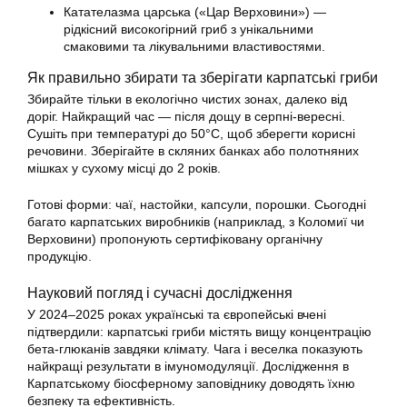
Катателазма царська («Цар Верховини») —
рідкісний високогірний гриб з унікальними
смаковими та лікувальними властивостями.
Як правильно збирати та зберігати карпатські гриби
Збирайте тільки в екологічно чистих зонах, далеко від
доріг. Найкращий час — після дощу в серпні-вересні.
Сушіть при температурі до 50°C, щоб зберегти корисні
речовини. Зберігайте в скляних банках або полотняних
мішках у сухому місці до 2 років.
Готові форми: чаї, настойки, капсули, порошки. Сьогодні
багато карпатських виробників (наприклад, з Коломиї чи
Верховини) пропонують сертифіковану органічну
продукцію.
Науковий погляд і сучасні дослідження
У 2024–2025 роках українські та європейські вчені
підтвердили: карпатські гриби містять вищу концентрацію
бета-глюканів завдяки клімату. Чага і веселка показують
найкращі результати в імуномодуляції. Дослідження в
Карпатському біосферному заповіднику доводять їхню
безпеку та ефективність.