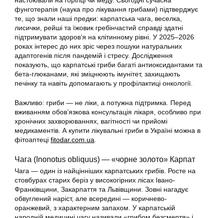
настоювали на горілці чи меду. Сьогодні сучасна
фунготерапія (наука про лікування грибами) підтверджує
те, що знали наші предки: карпатська чага, веселка,
лисички, рейші та їжовик гребінчастий справді здатні
підтримувати здоров’я на клітинному рівні. У 2025–2026
роках інтерес до них зріс через пошуки натуральних
адаптогенів після пандемій і стресу. Дослідження
показують, що карпатські гриби багаті антиоксидантами та
бета-глюканами, які зміцнюють імунітет, захищають
печінку та навіть допомагають у профілактиці онкології.
Важливо: гриби — не ліки, а потужна підтримка. Перед
вживанням обов’язкова консультація лікаря, особливо при
хронічних захворюваннях, вагітності чи прийомі
медикаментів. А купити лікувальні гриби в Україні можна в
фітоаптеці
fitodar.com.ua
.
Чага (Inonotus obliquus) — «чорне золото» Карпат
Чага — один із найцінніших карпатських грибів. Росте на
стовбурах старих беріз у високогірних лісах Івано-
Франківщини, Закарпаття та Львівщини. Зовні нагадує
обвуглений наріст, але всередині — коричнево-
оранжевий, з характерним запахом. У карпатській
народній медицині чагу називали «грибом безсмертя» і