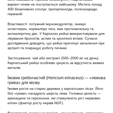
варіант нічим не поступається азійському. Містить понад
400 біоактивних сполук: тритерпеноїди, полісахариди,
германій.
Властивості: потужний імуномодулятор, знижує
холестерин, нормалізує тиск, має протизапальну та
антиалергічну дію. У Карпатах рейші використовували для
лікування бронхітів, астми та хронічної втоми. Сучасні
дослідження доводять, що рейші пригнічує запалення при
артриті та покращує роботу печінки.
Застосування: чай або екстракт (500–2000 мг на день).
Карпатський рейші особливо цінують за відсутність важких
металів.
Їжовик гребінчастий (Hericium erinaceus) — «левова
грива» для мозку
Їжовик росте на старих деревах у карпатських лісах. Його
білі «гриви» нагадують шерсть лева. Головна цінність —
еринацини та герісенони, які стимулюють ріст нервових
клітин (фактор росту нервів NGF).