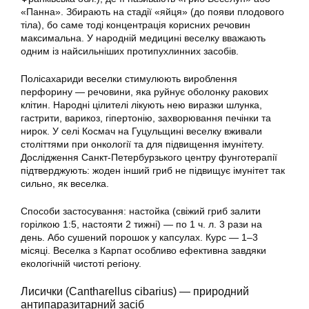
«Панна». Збирають на стадії «яйця» (до появи плодового
тіла), бо саме тоді концентрація корисних речовин
максимальна. У народній медицині веселку вважають
одним із найсильніших протипухлинних засобів.
Полісахариди веселки стимулюють вироблення
перфорину — речовини, яка руйнує оболонку ракових
клітин. Народні цілителі лікують нею виразки шлунка,
гастрити, варикоз, гіпертонію, захворювання печінки та
нирок. У селі Космач на Гуцульщині веселку вживали
століттями при онкології та для підвищення імунітету.
Дослідження Санкт-Петербурзького центру фунготерапії
підтверджують: жоден інший гриб не підвищує імунітет так
сильно, як веселка.
Способи застосування: настойка (свіжий гриб залити
горілкою 1:5, настояти 2 тижні) — по 1 ч. л. 3 рази на
день. Або сушений порошок у капсулах. Курс — 1–3
місяці. Веселка з Карпат особливо ефективна завдяки
екологічній чистоті регіону.
Лисички (Cantharellus cibarius) — природний
антипаразитарний засіб