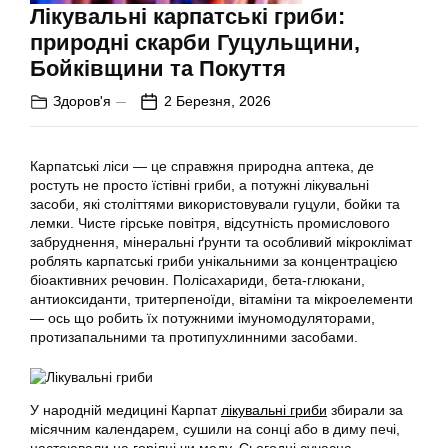
Лікувальні карпатські гриби:
природні скарби Гуцульщини,
Бойківщини та Покуття
Здоров'я
2 Березня, 2026
Карпатські ліси — це справжня природна аптека, де
ростуть не просто їстівні гриби, а потужні лікувальні
засоби, які століттями використовували гуцули, бойки та
лемки. Чисте гірське повітря, відсутність промислового
забруднення, мінеральні ґрунти та особливий мікроклімат
роблять карпатські гриби унікальними за концентрацією
біоактивних речовин. Полісахариди, бета-глюкани,
антиоксиданти, тритерпеноїди, вітаміни та мікроелементи
— ось що робить їх потужними імуномодуляторами,
протизапальними та протипухлинними засобами.
У народній медицині Карпат
лікувальні гриби
збирали за
місячним календарем, сушили на сонці або в диму печі,