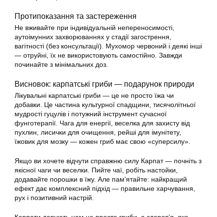
Протипоказання та застереження
Не вживайте при індивідуальній непереносимості,
аутоімунних захворюваннях у стадії загострення,
вагітності (без консультації). Мухомор червоний і деякі інші
— отруйні, їх не використовують самостійно. Завжди
починайте з мінімальних доз.
Висновок: карпатські гриби — подарунок природи
Лікувальні карпатські гриби — це не просто їжа чи
добавки. Це частина культурної спадщини, тисячолітньої
мудрості гуцулів і потужний інструмент сучасної
фунготерапії. Чага для енергії, веселка для захисту від
пухлин, лисички для очищення, рейші для імунітету,
їжовик для мозку — кожен гриб має свою «суперсилу».
Якщо ви хочете відчути справжню силу Карпат — почніть з
якісної чаги чи веселки. Пийте чаї, робіть настойки,
додавайте порошки в їжу. Але пам’ятайте: найкращий
ефект дає комплексний підхід — правильне харчування,
рух і позитивний настрій.