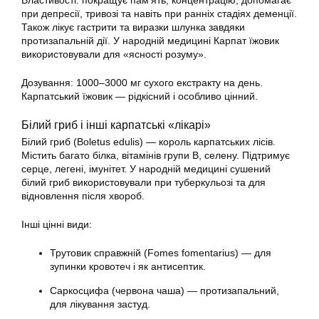
Властивості: покращує пам’ять, концентрацію, допомагає
при депресії, тривозі та навіть при ранніх стадіях деменції.
Також лікує гастрити та виразки шлунка завдяки
протизапальній дії. У народній медицині Карпат їжовик
використовували для «ясності розуму».
Дозування: 1000–3000 мг сухого екстракту на день.
Карпатський їжовик — рідкісний і особливо цінний.
Білий гриб і інші карпатські «лікарі»
Білий гриб (Boletus edulis) — король карпатських лісів.
Містить багато білка, вітамінів групи B, селену. Підтримує
серце, легені, імунітет. У народній медицині сушений
білий гриб використовували при туберкульозі та для
відновлення після хвороб.
Інші цінні види:
Трутовик справжній (Fomes fomentarius) — для
зупинки кровотеч і як антисептик.
Саркосцифа (червона чаша) — протизапальний,
для лікування застуд.