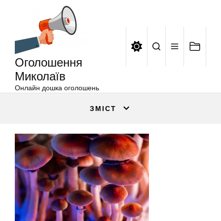
Оголошення
Перейти
Миколаїв
до
вмісту
Оголошення
Миколаїв
Онлайн дошка оголошень
ЗМІСТ