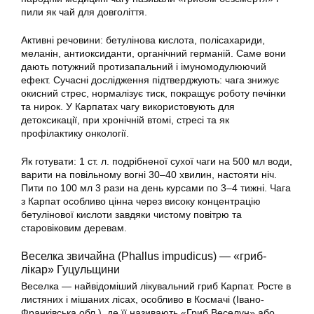
пили як чай для довголіття.
Активні речовини: бетулінова кислота, полісахариди,
меланін, антиоксиданти, органічний германій. Саме вони
дають потужний протизапальний і імуномодулюючий
ефект. Сучасні дослідження підтверджують: чага знижує
окисний стрес, нормалізує тиск, покращує роботу печінки
та нирок. У Карпатах чагу використовують для
детоксикації, при хронічній втомі, стресі та як
профілактику онкології.
Як готувати: 1 ст. л. подрібненої сухої чаги на 500 мл води,
варити на повільному вогні 30–40 хвилин, настояти ніч.
Пити по 100 мл 3 рази на день курсами по 3–4 тижні. Чага
з Карпат особливо цінна через високу концентрацію
бетулінової кислоти завдяки чистому повітрю та
старовіковим деревам.
Веселка звичайна (Phallus impudicus) — «гриб-
лікар» Гуцульщини
Веселка — найвідоміший лікувальний гриб Карпат. Росте в
листяних і мішаних лісах, особливо в Космачі (Івано-
Франківська обл.), де її називають «Гриб Веселун» або