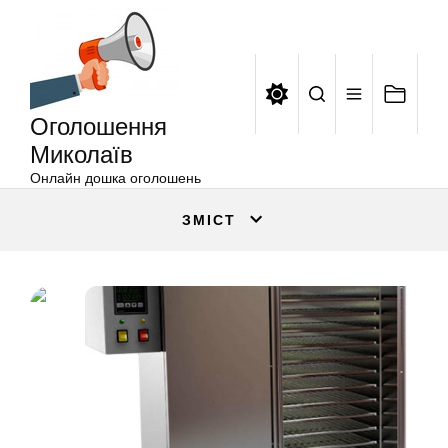
Оголошення
Перейти
Миколаїв
до
вмісту
Оголошення
Миколаїв
Онлайн дошка оголошень
ЗМІСТ