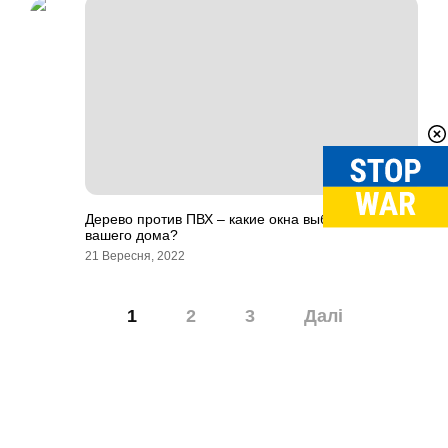
Дерево против ПВХ – какие окна выбрать для
вашего дома?
21 Вересня, 2022
Навігація
1
2
3
Далі
записів