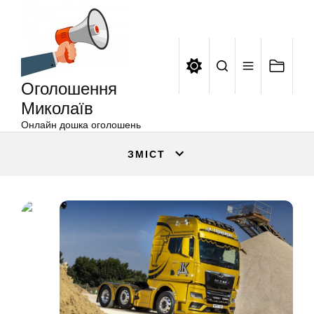
Оголошення
Перейти
Миколаїв
до
вмісту
Оголошення
Миколаїв
Онлайн дошка оголошень
ЗМІСТ