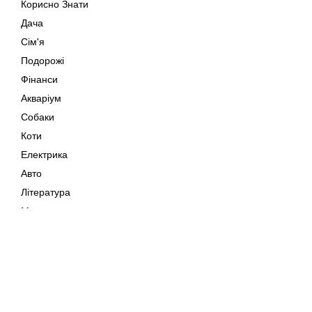
Корисно Знати
Дача
Сім'я
Подорожі
Фінанси
Акваріум
Собаки
Коти
Електрика
Авто
Література
Музика
Дозвілля
Кіно
Мапа сайту
Своїми Руками
Тварини
Авторське право © 202
Поради