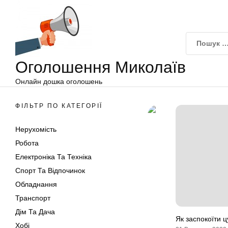
Оголошення
Перейти
Миколаїв
до
вмісту
Оголошення Миколаїв
Онлайн дошка оголошень
ФІЛЬТР ПО КАТЕГОРІЇ
Нерухомість
Робота
Електроніка Та Техніка
Спорт Та Відпочинок
Обладнання
Транспорт
Дім Та Дача
Як заспокоїти 
Хобі