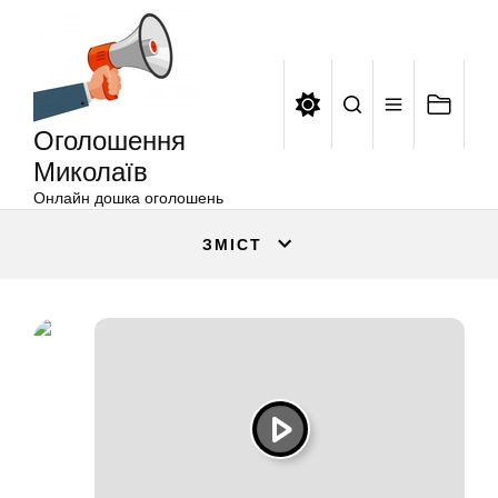
Оголошення
Перейти
Миколаїв
до
вмісту
Оголошення
Миколаїв
Онлайн дошка оголошень
ЗМІСТ