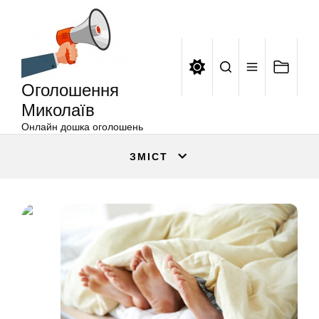
Оголошення
Перейти
Миколаїв
до
вмісту
Оголошення
Миколаїв
Онлайн дошка оголошень
ЗМІСТ