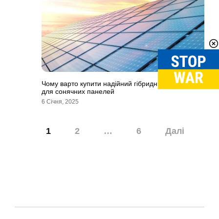
Чому варто купити надійний гібридний інвертор
для сонячних панелей
6 Січня, 2025
Навігація
1
2
…
6
Далі
записів