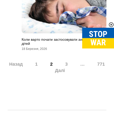
Коли варто почати застосовувати антибіотики для
дітей
18 Березня, 2026
Навігація
Назад
1
2
3
…
771
записів
Далі