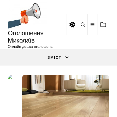
Оголошення
Перейти
Миколаїв
до
вмісту
Оголошення
Миколаїв
Онлайн дошка оголошень
ЗМІСТ