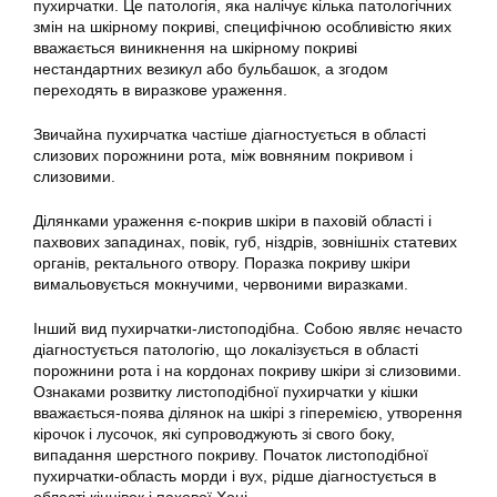
пухирчатки. Це патологія, яка налічує кілька патологічних
змін на шкірному покриві, специфічною особливістю яких
вважається виникнення на шкірному покриві
нестандартних везикул або бульбашок, а згодом
переходять в виразкове ураження.
Звичайна пухирчатка частіше діагностується в області
слизових порожнини рота, між вовняним покривом і
слизовими.
Ділянками ураження є-покрив шкіри в паховій області і
пахвових западинах, повік, губ, ніздрів, зовнішніх статевих
органів, ректального отвору. Поразка покриву шкіри
вимальовується мокнучими, червоними виразками.
Інший вид пухирчатки-листоподібна. Собою являє нечасто
діагностується патологію, що локалізується в області
порожнини рота і на кордонах покриву шкіри зі слизовими.
Ознаками розвитку листоподібної пухирчатки у кішки
вважається-поява ділянок на шкірі з гіперемією, утворення
кірочок і лусочок, які супроводжують зі свого боку,
випадання шерстного покриву. Початок листоподібної
пухирчатки-область морди і вух, рідше діагностується в