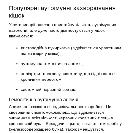
Популярні аутоімунні захворювання
кішок
У ветеринарії описано пристойну кількість аутоімунних
патологій, але дуже часто діагностуються у кішок
вважаються:
листоподібна пухирчатка (відрізняється ураженням
шарів шкіри у кішки);
аутоімунна гемолітична анемія;
поліартрит прогресуючого типу, що відрізняється
хронічним перебігом;
системний червоний вовчак.
Гемолітична аутоімунна анемія
Анемія не вважається індивідуальною хворобою. Це
своєрідний симптомокомплекс, що відрізняється
зниженням всієї кількості червоних кров’яних тілець в
кровоносній руслі. Виходячи з цього, кількість гемоглобіну
(железосодержащего білка), також зменшується.