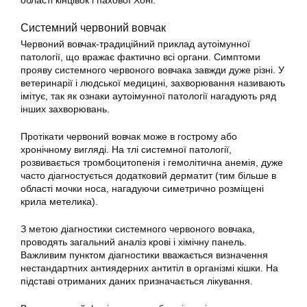
області кінцівок і пахової Хоні.
Системний червоний вовчак
Червоний вовчак-традиційний приклад аутоімунної
патології, що вражає фактично всі органи. Симптоми
прояву системного червоного вовчака завжди дуже різні. У
ветеринарії і людської медицині, захворювання називають
імітує, так як ознаки аутоімунної патології нагадують ряд
інших захворювань.
Протікати червоний вовчак може в гострому або
хронічному вигляді. На тлі системної патології,
розвивається тромбоцитопенія і гемолітична анемія, дуже
часто діагностується додатковий дерматит (тим більше в
області мочки носа, нагадуючи симетрично розміщені
крила метелика).
З метою діагностики системного червоного вовчака,
проводять загальний аналіз крові і хімічну панель.
Важливим пунктом діагностики вважається визначення
нестандартних антиядерних антитіл в організмі кішки. На
підставі отриманих даних призначається лікування.