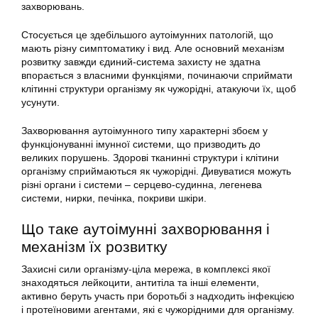
захворювань.
Стосується це здебільшого аутоімунних патологій, що
мають різну симптоматику і вид. Але основний механізм
розвитку завжди єдиний-система захисту не здатна
впорається з власними функціями, починаючи сприймати
клітинні структури організму як чужорідні, атакуючи їх, щоб
усунути.
Захворювання аутоімунного типу характерні збоєм у
функціонуванні імунної системи, що призводить до
великих порушень. Здорові тканинні структури і клітини
організму сприймаються як чужорідні. Дивуватися можуть
різні органи і системи – серцево-судинна, легенева
системи, нирки, печінка, покриви шкіри.
Що таке аутоімунні захворювання і
механізм їх розвитку
Захисні сили організму-ціла мережа, в комплексі якої
знаходяться лейкоцити, антитіла та інші елементи,
активно беруть участь при боротьбі з надходить інфекцією
і протеїновими агентами, які є чужорідними для організму.