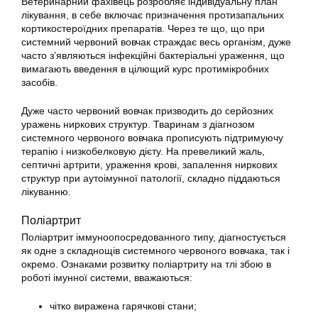
Ветеринарний фахівець розробляє індивідуальну план
лікування, в себе включає призначення протизапальних
кортикостероїдних препаратів. Через те що, що при
системний червоний вовчак страждає весь організм, дуже
часто з’являються інфекційні бактеріальні ураження, що
вимагають введення в цілющий курс протимікробних
засобів.
Дуже часто червоний вовчак призводить до серйозних
уражень ниркових структур. Тваринам з діагнозом
системного червоного вовчака прописують підтримуючу
терапію і низкобелковую дієту. На превеликий жаль,
септичні артрити, ураження крові, запалення ниркових
структур при аутоімунної патології, складно піддаються
лікуванню.
Поліартрит
Поліартрит іммуноопосредованного типу, діагностується
як одне з складнощів системного червоного вовчака, так і
окремо. Ознаками розвитку поліартриту на тлі збою в
роботі імунної системи, вважаються:
чітко виражена гарячкові стани;