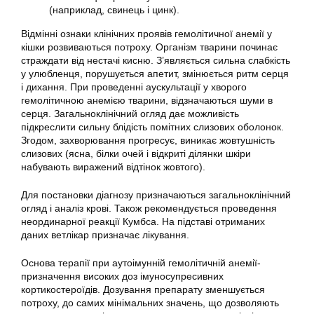
(наприклад, свинець і цинк).
Відмінні ознаки клінічних проявів гемолітичної анемії у
кішки розвиваються потроху. Організм тварини починає
страждати від нестачі кисню. З’являється сильна слабкість
у улюбленця, порушується апетит, змінюється ритм серця
і дихання. При проведенні аускультації у хворого
гемолітичною анемією тварини, відзначаються шуми в
серця. Загальноклінічний огляд дає можливість
підкреслити сильну блідість помітних слизових оболонок.
Згодом, захворювання прогресує, виникає жовтушність
слизових (ясна, білки очей і відкриті ділянки шкіри
набувають виражений відтінок жовтого).
Для постановки діагнозу призначаються загальноклінічний
огляд і аналіз крові. Також рекомендується проведення
неординарної реакції Кумбса. На підставі отриманих
даних ветлікар призначає лікування.
Основа терапії при аутоімунній гемолітичній анемії-
призначення високих доз імуносупресивних
кортикостероїдів. Дозування препарату зменшується
потроху, до самих мінімальних значень, що дозволяють