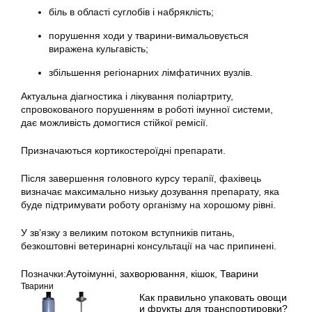
біль в області суглобів і набряклість;
порушення ходи у тварини-вимальовується
виражена кульгавість;
збільшення регіонарних лімфатичних вузлів.
Актуальна діагностика і лікування поліартриту,
спровокованого порушенням в роботі імунної системи,
дає можливість домогтися стійкої ремісії.
Призначаються кортикостероїдні препарати.
Після завершення головного курсу терапії, фахівець
визначає максимально низьку дозування препарату, яка
буде підтримувати роботу організму на хорошому рівні.
У зв’язку з великим потоком вступників питань,
безкоштовні ветеринарні консультації на час припинені.
Позначки:
Аутоімунні
,
захворювання
,
кішок
,
Тварини
Тварини
Как правильно упаковать овощи
и фрукты для транспортировки?