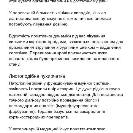
утримувати організм тварини на достатньому рівні.
У переважній більшості клінічних випадків, кішки з
діагностованою аутоімунною гемолітичною анемією
потребують лікування довічно.
Відсутність позитивної динаміки під час лікування
сильними кортикостероїдами, вважається показанням для
призначення втручання хірургічним шляхом – видалення
селезінки. Переливання крові призначається дуже
нечасто, так як буде причиною посилення патологічного
стану.
Листоподібна пухирчатка
Патологічні зміни у функціонуванні імунної системи,
зачіпають і покриви шкіри тварин. Це дуже рідкісна група
патологій, складно піддається діагностиці. Для постановки
точного діагнозу потрібно проведення біопсії і
нестандартних аналізів (імунофлуоресцентне
фарбування). Терапія базується на використанні
кортикостероїдних препаратів.
У ветеринарній медицині існує поняття-комплекс