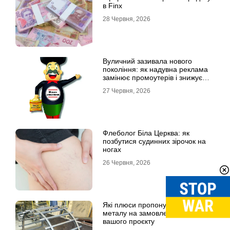
в Finx
28 Червня, 2026
Вуличний зазивала нового
покоління: як надувна реклама
замінює промоутерів і знижує
витрати
27 Червня, 2026
Флеболог Біла Церква: як
позбутися судинних зірочок на
ногах
26 Червня, 2026
Які плюси пропонують вироби із
металу на замовлення для
вашого проєкту