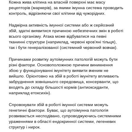
Кожна жива клітина на власній поверхні має масу
рецепторів (маркерів), за якими імунна система проводить
контроль, відрізняючи свої клітини від чужорідних.
Надмірна активність імунної системи або ж серйозний
збій, здатні виявитися причиною небезпечних змін в роботі
всього організму. Атака може відбуватися на певні
тканинні структури (наприклад, червоні кров’яні тільця),
так і бути генералізованої (системний червоний вовчак).
Причинами розвитку аутоімунних патологій можуть бути
різні фактори. Основоположною причини виникнення
збою у функціонуванні імунітету виявити вченим не
вийшло. Орієнтовно на збій в роботі імунітету впливають
забруднення зовнішнього середовища, консерванти, що
входять до складу більшості кормів (антиоксиданти,
наприклад етоксихін).
Спровокувати збій в роботі імунної системи можуть
генетичні фактори. Буває, що аутоімунна патологія
розвивається несподівано, супроводжуючись системними
ураженнями в області ендокринної системи, легеневих
структур і нирок.