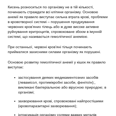
Кисень розноситься по організму не в тій кількості,
починають страждати всі клітини організму. Основою
анемії як правило виступає сильна втрата крові, проблеми
в кровотворної системі – порушення продукування
червоних кров’яних тілець або ж дуже високе активне
руйнування еритроцитів, спровоковане збоєм в імунній
системі, що називається гемолітичної анемією.
При останньої, червоні кров’яні тільця починають
прийматися захисними силами організму як порушені.
Основою розвитку гемолітичної анемії у кішок як правило
виступає:
застосування деяких медикаментозних засобів
(левамісол, протимікробні засоби, фенітоїн);,
викликані бактеріальною або вірусною природою; в
організмі;
захворювання крові, спровоковані найпростішими
(кровопаразитарні захворювання);
інтоксикація організму солями важких металів